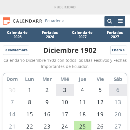
Ecuador
Calendario
Feriados
Calendario
Feriados
2026
2026
2027
2027
Diciembre 1902
Noviembre
Enero
1902
1903
Calendario
Calendario Diciembre 1902 con todos los Días Festivos y Fechas
Diciembre
Importantes de Ecuador.
1902
Dom
Lun
Mar
Mié
Jue
Vie
Sáb
de
Ecuador
1
2
3
4
5
6
30
7
8
9
10
11
12
13
14
15
16
17
18
19
20
21
22
23
24
25
26
27