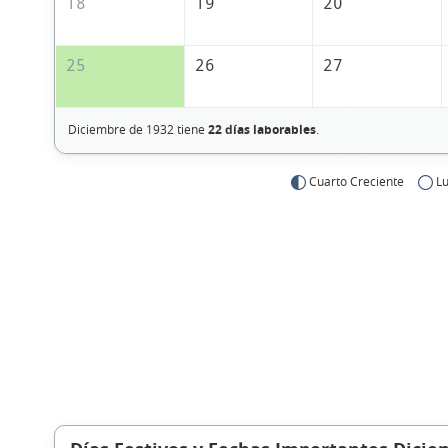
18
19
20
25
26
27
Diciembre de 1932 tiene
22 días laborables
.
Cuarto Creciente
Lu