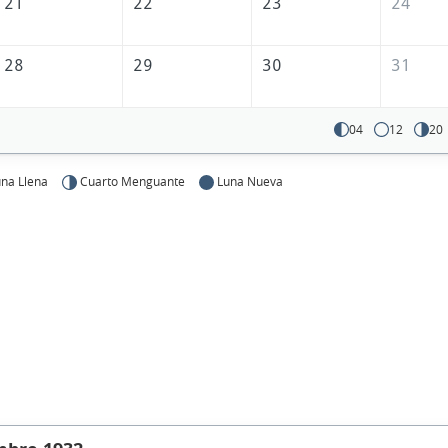
21
22
23
24
28
29
30
31
04
12
20
na Llena
Cuarto Menguante
Luna Nueva