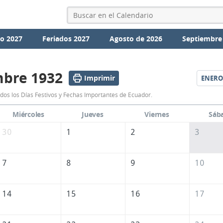
io 2027
Feriados 2027
Agosto de 2026
Septiembre
mbre 1932
Imprimir
ENERO
Calendario
dos los Días Festivos y Fechas Importantes de Ecuador.
Diciembre
Miércoles
Jueves
Viernes
Sáb
1932
30
1
2
3
de
Ecuador
7
8
9
10
14
15
16
17