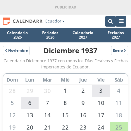
Ecuador
Calendario
Feriados
Calendario
Feriados
2026
2026
2027
2027
Diciembre 1937
Noviembre
Enero
1937
1938
Calendario
Calendario Diciembre 1937 con todos los Días Festivos y Fechas
Diciembre
Importantes de Ecuador.
1937
Dom
Lun
Mar
Mié
Jue
Vie
Sáb
de
Ecuador
1
2
3
4
28
29
30
5
6
7
8
9
10
11
12
13
14
15
16
17
18
19
20
21
22
23
24
25