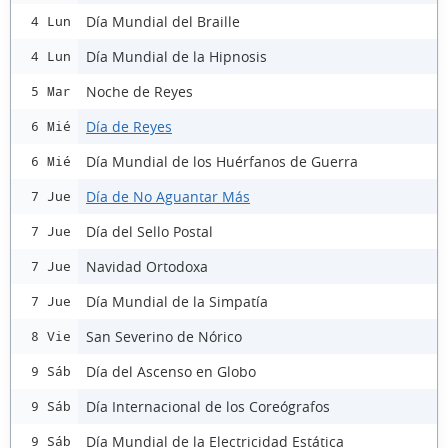
Día Mundial del Braille
4 Lun
Día Mundial de la Hipnosis
4 Lun
Noche de Reyes
5 Mar
Día de Reyes
6 Mié
Día Mundial de los Huérfanos de Guerra
6 Mié
Día de No Aguantar Más
7 Jue
Día del Sello Postal
7 Jue
Navidad Ortodoxa
7 Jue
Día Mundial de la Simpatía
7 Jue
San Severino de Nórico
8 Vie
Día del Ascenso en Globo
9 Sáb
Día Internacional de los Coreógrafos
9 Sáb
Día Mundial de la Electricidad Estática
9 Sáb