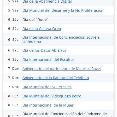
Día de la Abstinencia Digital
5 Vie
Día Mundial del Desarme y la No Proliferación
5 Vie
Día del "Dude"
6 Sáb
Día de la Galleta Oreo
6 Sáb
Día Internacional de Concienciación sobre el
6 Sáb
Linfedema
Día de los Datos Abiertos
6 Sáb
Día Internacional del Escultor
6 Sáb
Aniversario del nacimiento de Maurice Ravel
7 Dom
Aniversario de la Patente del Teléfono
7 Dom
Día Mundial de los Cereales
7 Dom
Día Mundial del Videojuego Retro
8 Lun
Día internacional de la Mujer
8 Lun
Día Mundial de Concienciación del Síndrome de
8 Lun