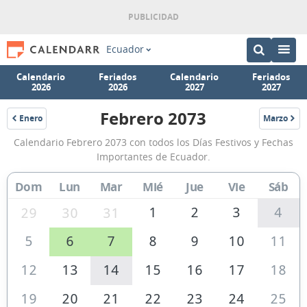
Ecuador
Calendario
Feriados
Calendario
Feriados
2026
2026
2027
2027
Febrero 2073
Enero
Marzo
2073
2073
Calendario
Calendario Febrero 2073 con todos los Días Festivos y Fechas
Febrero
Importantes de Ecuador.
2073
Dom
Lun
Mar
Mié
Jue
Vie
Sáb
de
Ecuador
1
2
3
4
29
30
31
5
6
7
8
9
10
11
12
13
14
15
16
17
18
19
20
21
22
23
24
25