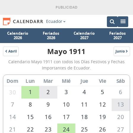
Ecuador
Calendario
Feriados
Calendario
Feriados
2026
2026
2027
2027
Mayo 1911
Abril
Junio
1911
1911
Calendario
Calendario Mayo 1911 con todos los Días Festivos y Fechas
Mayo
Importantes de Ecuador.
1911
Dom
Lun
Mar
Mié
Jue
Vie
Sáb
de
Ecuador
1
2
3
4
5
6
30
7
8
9
10
11
12
13
14
15
16
17
18
19
20
21
22
23
24
25
26
27