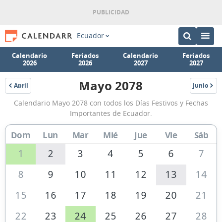
Ecuador
Calendario
Feriados
Calendario
Feriados
2026
2026
2027
2027
Mayo 2078
Abril
Junio
2078
2078
Calendario
Calendario Mayo 2078 con todos los Días Festivos y Fechas
Mayo
Importantes de Ecuador.
2078
Dom
Lun
Mar
Mié
Jue
Vie
Sáb
de
Ecuador
1
2
3
4
5
6
7
8
9
10
11
12
13
14
15
16
17
18
19
20
21
22
23
24
25
26
27
28