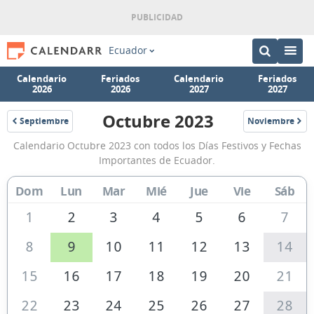
Ecuador
Calendario
Feriados
Calendario
Feriados
2026
2026
2027
2027
Octubre 2023
Septiembre
Noviembre
2023
2023
Calendario
Calendario Octubre 2023 con todos los Días Festivos y Fechas
Octubre
Importantes de Ecuador.
2023
Dom
Lun
Mar
Mié
Jue
Vie
Sáb
de
Ecuador
1
2
3
4
5
6
7
8
9
10
11
12
13
14
15
16
17
18
19
20
21
22
23
24
25
26
27
28