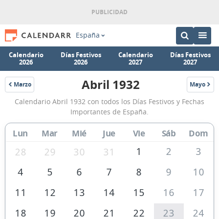
España
Calendario
Días Festivos
Calendario
Días Festivos
2026
2026
2027
2027
Abril 1932
Marzo
Mayo
1932
1932
Calendario
Calendario Abril 1932 con todos los Días Festivos y Fechas
Abril
Importantes de España.
1932
Lun
Mar
Mié
Jue
Vie
Sáb
Dom
de
España
1
2
3
28
29
30
31
4
5
6
7
8
9
10
11
12
13
14
15
16
17
18
19
20
21
22
23
24