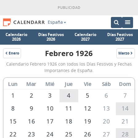
España
Calendario
Días Festivos
Calendario
Días Festivos
2026
2026
2027
2027
Febrero 1926
Enero
Marzo
1926
1926
Calendario
Calendario Febrero 1926 con todos los Días Festivos y Fechas
Febrero
Importantes de España.
1926
Lun
Mar
Mié
Jue
Vie
Sáb
Dom
de
España
1
2
3
4
5
6
7
8
9
10
11
12
13
14
15
16
17
18
19
20
21
22
23
24
25
26
27
28