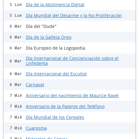
Día de la Abstinencia Digital
5 Lun
Día Mundial del Desarme y la No Proliferación
5 Lun
Día del "Dude"
6 Mar
Día de la Galleta Oreo
6 Mar
Día Europeo de la Logopedia
6 Mar
Día Internacional de Concienciación sobre el
6 Mar
Linfedema
Día Internacional del Escultor
6 Mar
Carnaval
6 Mar
Aniversario del nacimiento de Maurice Ravel
7 Mié
Aniversario de la Patente del Teléfono
7 Mié
Día Mundial de los Cereales
7 Mié
Cuaresma
7 Mié
Miércoles de Ceniza
7 Mié