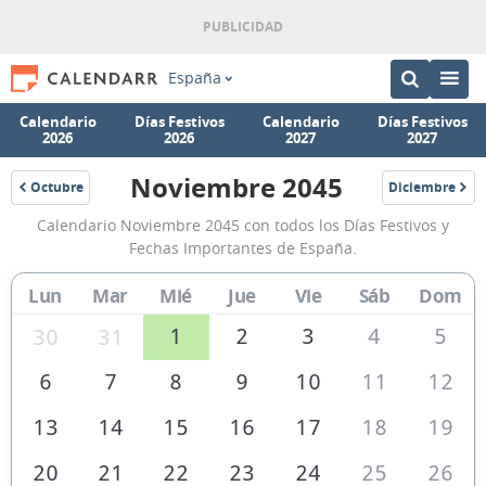
España
Calendario
Días Festivos
Calendario
Días Festivos
2026
2026
2027
2027
Noviembre 2045
Octubre
Diciembre
2045
2045
Calendario
Calendario Noviembre 2045 con todos los Días Festivos y
Noviembre
Fechas Importantes de España.
2045
Lun
Mar
Mié
Jue
Vie
Sáb
Dom
de
España
1
2
3
4
5
30
31
6
7
8
9
10
11
12
13
14
15
16
17
18
19
20
21
22
23
24
25
26