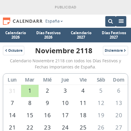
España
Calendario
Días Festivos
Calendario
Días Festivos
2026
2026
2027
2027
Noviembre 2118
Octubre
Diciembre
2118
2118
Calendario
Calendario Noviembre 2118 con todos los Días Festivos y
Noviembre
Fechas Importantes de España.
2118
Lun
Mar
Mié
Jue
Vie
Sáb
Dom
de
España
1
2
3
4
5
6
31
7
8
9
10
11
12
13
14
15
16
17
18
19
20
21
22
23
24
25
26
27