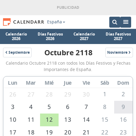
España
Calendario
Días Festivos
Calendario
Días Festivos
2026
2026
2027
2027
Octubre 2118
Septiembre
Noviembre
2118
2118
Calendario
Calendario Octubre 2118 con todos los Días Festivos y Fechas
Octubre
Importantes de España.
2118
Lun
Mar
Mié
Jue
Vie
Sáb
Dom
de
España
1
2
26
27
28
29
30
3
4
5
6
7
8
9
10
11
12
13
14
15
16
17
18
19
20
21
22
23