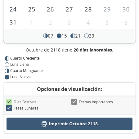
24
25
26
27
28
29
30
31
1
2
3
4
5
6
07
15
21
29
Octubre de 2118 tiene
20 días laborables
.
Cuarto Creciente
Luna Llena
Cuarto Menguante
Luna Nueva
Opciones de visualización:
Días Festivos
Fechas Importantes
Fases Lunares
Imprimir Octubre 2118