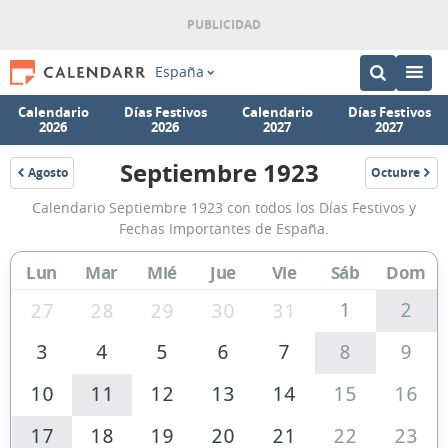
España
Calendario
Días Festivos
Calendario
Días Festivos
2026
2026
2027
2027
Septiembre 1923
Agosto
Octubre
1923
1923
Calendario
Calendario Septiembre 1923 con todos los Días Festivos y
Septiembre
Fechas Importantes de España.
1923
Lun
Mar
Mié
Jue
Vie
Sáb
Dom
de
España
1
2
27
28
29
30
31
3
4
5
6
7
8
9
10
11
12
13
14
15
16
17
18
19
20
21
22
23