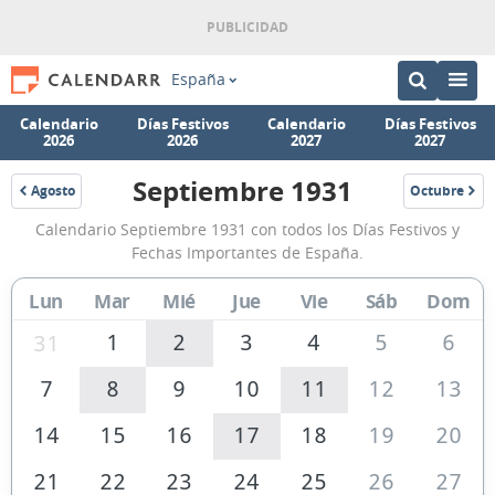
España
Calendario
Días Festivos
Calendario
Días Festivos
2026
2026
2027
2027
Septiembre 1931
Agosto
Octubre
1931
1931
Calendario
Calendario Septiembre 1931 con todos los Días Festivos y
Septiembre
Fechas Importantes de España.
1931
Lun
Mar
Mié
Jue
Vie
Sáb
Dom
de
España
1
2
3
4
5
6
31
7
8
9
10
11
12
13
14
15
16
17
18
19
20
21
22
23
24
25
26
27