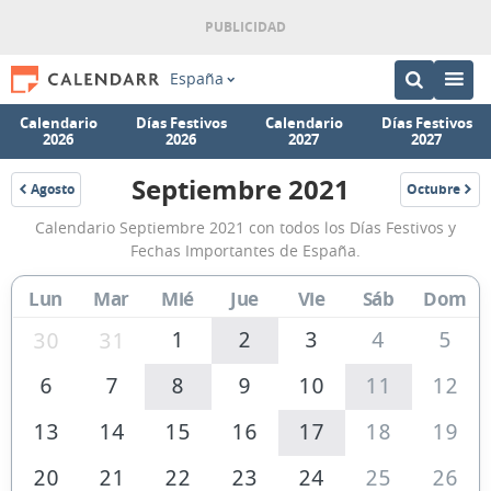
España
Calendario
Días Festivos
Calendario
Días Festivos
2026
2026
2027
2027
Septiembre 2021
Agosto
Octubre
2021
2021
Calendario
Calendario Septiembre 2021 con todos los Días Festivos y
Septiembre
Fechas Importantes de España.
2021
Lun
Mar
Mié
Jue
Vie
Sáb
Dom
de
España
1
2
3
4
5
30
31
6
7
8
9
10
11
12
13
14
15
16
17
18
19
20
21
22
23
24
25
26