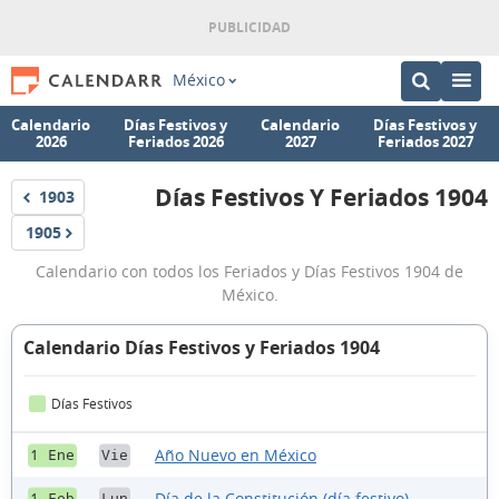
México
Calendario
Días Festivos y
Calendario
Días Festivos y
2026
Feriados 2026
2027
Feriados 2027
Días Festivos Y Feriados 1904
1903
Festivos
Días
1905
Festivos
Festivos
Calendario con todos los Feriados y Días Festivos 1904 de
y
México.
Feriados
1904
Calendario Días Festivos y Feriados 1904
Días Festivos
Año Nuevo en México
1 Ene
Vie
Día de la Constitución (día festivo)
1 Feb
Lun