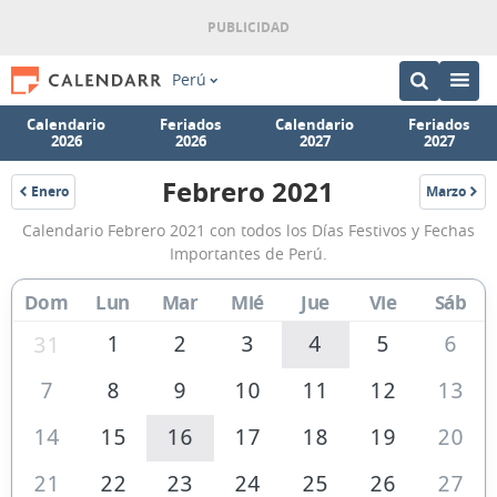
Perú
Calendario
Feriados
Calendario
Feriados
2026
2026
2027
2027
Febrero 2021
Enero
Marzo
2021
2021
Calendario
Calendario Febrero 2021 con todos los Días Festivos y Fechas
Febrero
Importantes de Perú.
2021
Dom
Lun
Mar
Mié
Jue
Vie
Sáb
de
Perú
1
2
3
4
5
6
31
7
8
9
10
11
12
13
14
15
16
17
18
19
20
21
22
23
24
25
26
27