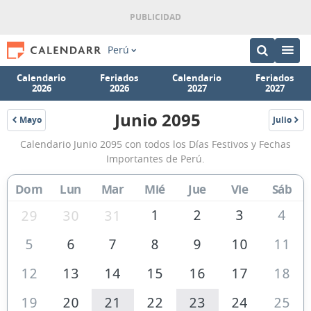
Perú
Calendario
Feriados
Calendario
Feriados
2026
2026
2027
2027
Junio 2095
Mayo
Julio
2095
2095
Calendario
Calendario Junio 2095 con todos los Días Festivos y Fechas
Junio
Importantes de Perú.
2095
Dom
Lun
Mar
Mié
Jue
Vie
Sáb
de
Perú
1
2
3
4
29
30
31
5
6
7
8
9
10
11
12
13
14
15
16
17
18
19
20
21
22
23
24
25