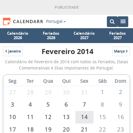
Portugal
Calendário
Feriados
Calendário
Feriados
2026
2026
2027
2027
Fevereiro 2014
Janeiro
Março
2014
2014
Calendário
Calendário de Fevereiro de 2014 com todos os Feriados, Datas
de
Comemorativas e Dias Importantes de Portugal.
Fevereiro
Seg
Ter
Qua
Qui
Sex
Sáb
Dom
de
2014
1
2
27
28
29
30
31
3
4
5
6
7
8
9
10
11
12
13
14
15
16
17
18
19
20
21
22
23