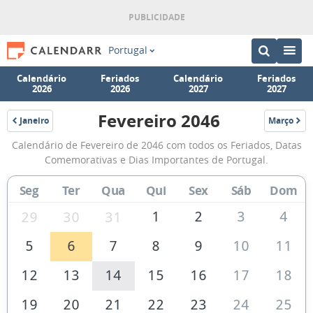
Portugal
Calendário
Feriados
Calendário
Feriados
2026
2026
2027
2027
Fevereiro 2046
Janeiro
Março
2046
2046
Calendário
Calendário de Fevereiro de 2046 com todos os Feriados, Datas
de
Comemorativas e Dias Importantes de Portugal.
Fevereiro
Seg
Ter
Qua
Qui
Sex
Sáb
Dom
de
2046
1
2
3
4
29
30
31
5
6
7
8
9
10
11
12
13
14
15
16
17
18
19
20
21
22
23
24
25