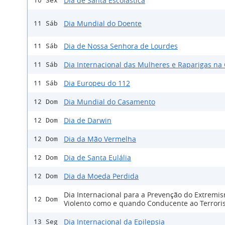
Dia de Santa Escolástica
10 Sex
Dia Mundial do Doente
11 Sáb
Dia de Nossa Senhora de Lourdes
11 Sáb
Dia Internacional das Mulheres e Raparigas na 
11 Sáb
Dia Europeu do 112
11 Sáb
Dia Mundial do Casamento
12 Dom
Dia de Darwin
12 Dom
Dia da Mão Vermelha
12 Dom
Dia de Santa Eulália
12 Dom
Dia da Moeda Perdida
12 Dom
Dia Internacional para a Prevenção do Extremi
12 Dom
Violento como e quando Conducente ao Terror
Dia Internacional da Epilepsia
13 Seg