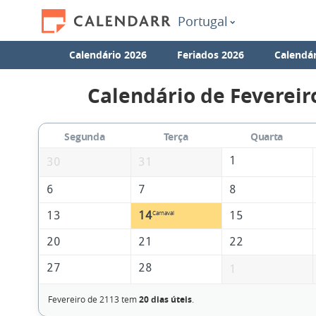
Portugal
Calendário 2026
Feriados 2026
Calendár
Calendário de Fevereir
Segunda
Terça
Quarta
1
30
31
6
7
8
13
14
15
Carnaval
20
21
22
27
28
1
Fevereiro de 2113 tem
20 dias úteis
.