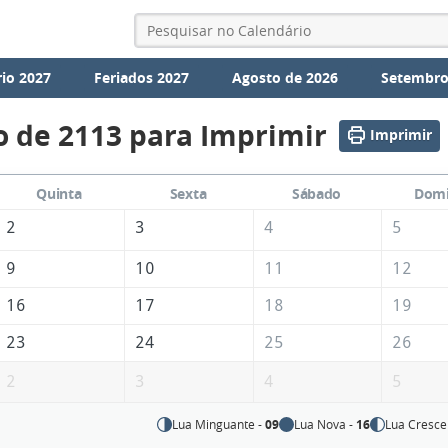
io 2027
Feriados 2027
Agosto de 2026
Setembro
o de 2113 para Imprimir
Imprimir
Quinta
Sexta
Sábado
Dom
2
3
4
5
9
10
11
12
16
17
18
19
23
24
25
26
2
3
4
5
Lua Minguante -
09
Lua Nova -
16
Lua Cresce