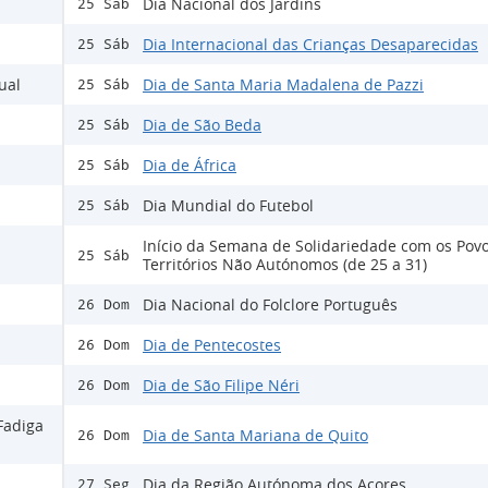
Dia Nacional dos Jardins
25 Sáb
Dia Internacional das Crianças Desaparecidas
25 Sáb
ual
Dia de Santa Maria Madalena de Pazzi
25 Sáb
Dia de São Beda
25 Sáb
Dia de África
25 Sáb
Dia Mundial do Futebol
25 Sáb
Início da Semana de Solidariedade com os Pov
25 Sáb
Territórios Não Autónomos (de 25 a 31)
Dia Nacional do Folclore Português
26 Dom
Dia de Pentecostes
26 Dom
Dia de São Filipe Néri
26 Dom
Fadiga
Dia de Santa Mariana de Quito
26 Dom
Dia da Região Autónoma dos Açores
27 Seg