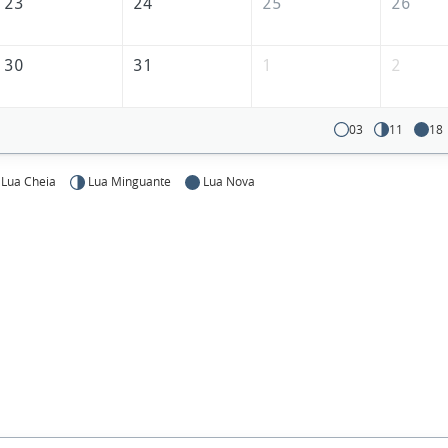
23
24
25
26
30
31
1
2
03
11
18
Lua Cheia
Lua Minguante
Lua Nova