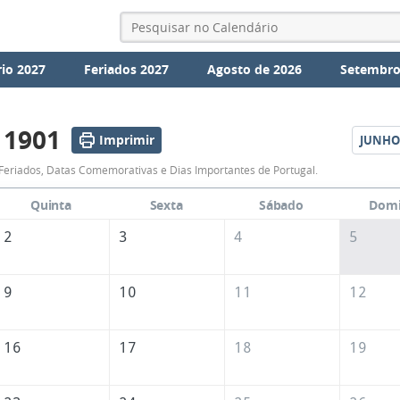
io 2027
Feriados 2027
Agosto de 2026
Setembro
 1901
Imprimir
JUNHO
Calendário
Feriados, Datas Comemorativas e Dias Importantes de Portugal.
de
Quinta
Sexta
Sábado
Dom
Maio
2
3
4
5
de
1901
9
10
11
12
16
17
18
19