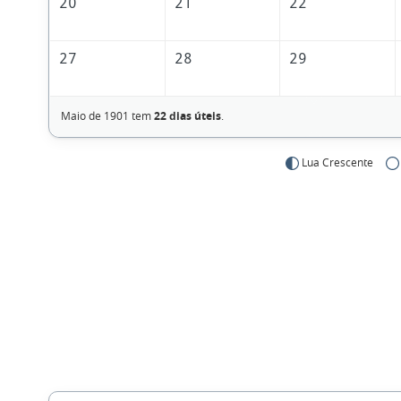
20
21
22
27
28
29
Maio de 1901 tem
22 dias úteis
.
Lua Crescente