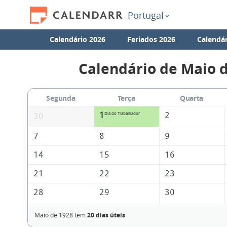
Portugal
Calendário 2026
Feriados 2026
Calendár
Calendário de Maio 
Segunda
Terça
Quarta
1
2
Dia do Trabalhador
30
7
8
9
14
15
16
21
22
23
28
29
30
Maio de 1928 tem
20 dias úteis
.