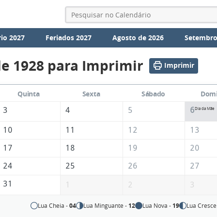
io 2027
Feriados 2027
Agosto de 2026
Setembro
de 1928 para Imprimir
Imprimir
Quinta
Sexta
Sábado
Dom
3
4
5
6
Dia da Mãe
10
11
12
13
17
18
19
20
24
25
26
27
31
1
2
3
Lua Cheia -
04
Lua Minguante -
12
Lua Nova -
19
Lua Cresce