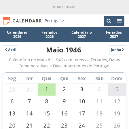
Portugal
Calendário
Feriados
Calendário
Feriados
2026
2026
2027
2027
Maio 1946
Abril
Junho
1946
1946
Calendário
Calendário de Maio de 1946 com todos os Feriados, Datas
de
Comemorativas e Dias Importantes de Portugal.
Maio
Seg
Ter
Qua
Qui
Sex
Sáb
Dom
de
1946
1
2
3
4
5
29
30
6
7
8
9
10
11
12
13
14
15
16
17
18
19
20
21
22
23
24
25
26