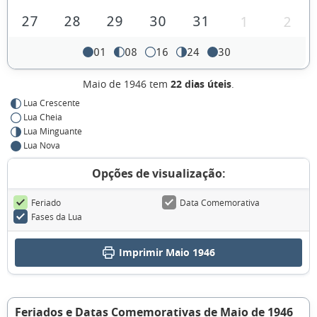
27
28
29
30
31
1
2
01
08
16
24
30
Maio de 1946 tem
22 dias úteis
.
Lua Crescente
Lua Cheia
Lua Minguante
Lua Nova
Opções de visualização:
Feriado
Data Comemorativa
Fases da Lua
Imprimir Maio 1946
Feriados e Datas Comemorativas de Maio de 1946