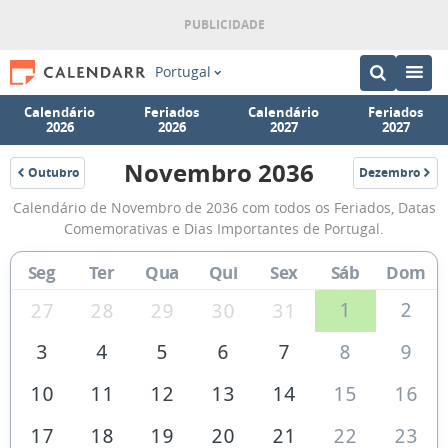
Portugal
Calendário
Feriados
Calendário
Feriados
2026
2026
2027
2027
Novembro 2036
Outubro
Dezembro
2036
2036
Calendário
Calendário de Novembro de 2036 com todos os Feriados, Datas
de
Comemorativas e Dias Importantes de Portugal.
Novembro
Seg
Ter
Qua
Qui
Sex
Sáb
Dom
de
2036
1
2
27
28
29
30
31
3
4
5
6
7
8
9
10
11
12
13
14
15
16
17
18
19
20
21
22
23