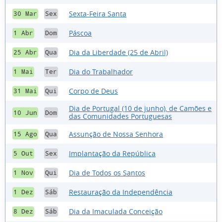
Sexta-Feira Santa
30 Mar
Sex
Páscoa
1 Abr
Dom
Dia da Liberdade (25 de Abril)
25 Abr
Qua
Dia do Trabalhador
1 Mai
Ter
Corpo de Deus
31 Mai
Qui
Dia de Portugal (10 de junho), de Camões e
10 Jun
Dom
das Comunidades Portuguesas
Assunção de Nossa Senhora
15 Ago
Qua
Implantação da República
5 Out
Sex
Dia de Todos os Santos
1 Nov
Qui
Restauração da Independência
1 Dez
Sáb
Dia da Imaculada Conceição
8 Dez
Sáb