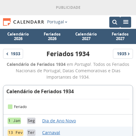
Portugal
Calendário
Feriados
Calendário
Feriados
2026
2026
2027
2027
Feriados 1934
1933
1935
Feriados
Feriados
Feriados
Calendário de Feriados 1934
em
Portugal
. Todos os Feriados
1934
Nacionais de Portugal, Datas Comemorativas e Dias
Importantes de 1934.
Calendário de Feriados 1934
Feriado
Dia de Ano Novo
1 Jan
Seg
Carnaval
13 Fev
Ter