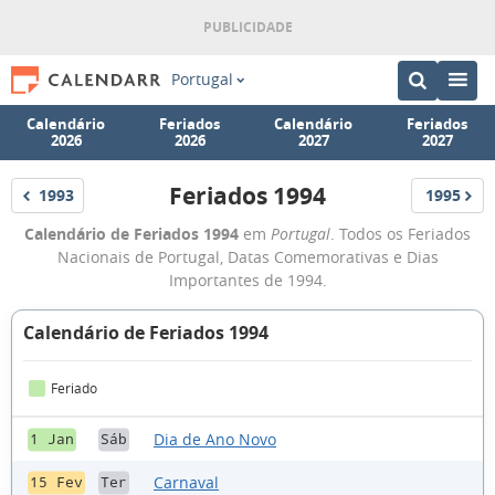
Portugal
Calendário
Feriados
Calendário
Feriados
2026
2026
2027
2027
Feriados 1994
1993
1995
Feriados
Feriados
Feriados
Calendário de Feriados 1994
em
Portugal
. Todos os Feriados
1994
Nacionais de Portugal, Datas Comemorativas e Dias
Importantes de 1994.
Calendário de Feriados 1994
Feriado
Dia de Ano Novo
1 Jan
Sáb
Carnaval
15 Fev
Ter