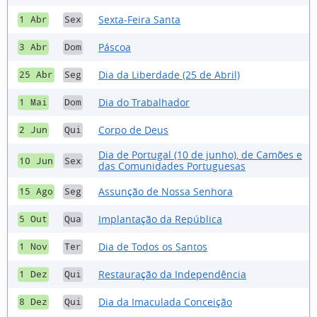
Sexta-Feira Santa
1 Abr
Sex
Páscoa
3 Abr
Dom
Dia da Liberdade (25 de Abril)
25 Abr
Seg
Dia do Trabalhador
1 Mai
Dom
Corpo de Deus
2 Jun
Qui
Dia de Portugal (10 de junho), de Camões e
10 Jun
Sex
das Comunidades Portuguesas
Assunção de Nossa Senhora
15 Ago
Seg
Implantação da República
5 Out
Qua
Dia de Todos os Santos
1 Nov
Ter
Restauração da Independência
1 Dez
Qui
Dia da Imaculada Conceição
8 Dez
Qui