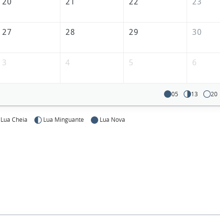
20
21
22
23
27
28
29
30
3
4
5
6
05
13
20
Lua Cheia
Lua Minguante
Lua Nova