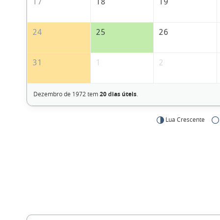
17
18
19
24
25
26
31
1
2
Dezembro de 1972 tem
20 dias úteis
.
Lua Crescente