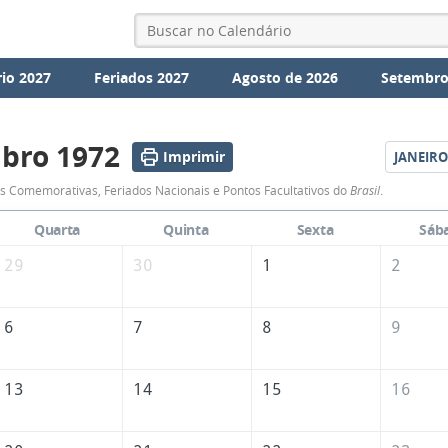
io 2027
Feriados 2027
Agosto de 2026
Setembro
bro 1972
Imprimir
JANEIRO
Calendário
 Comemorativas, Feriados Nacionais e Pontos Facultativos do
Brasil
.
de
Quarta
Quinta
Sexta
Sáb
Dezembro
29
30
1
2
de
1972
6
7
8
9
13
14
15
16