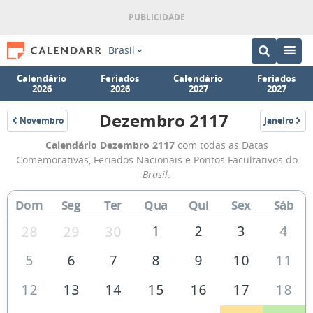
Brasil
Calendário
Feriados
Calendário
Feriados
2026
2026
2027
2027
Dezembro 2117
Novembro
Janeiro
2117
2118
Calendário
Calendário Dezembro 2117
com todas as Datas
de
Comemorativas, Feriados Nacionais e Pontos Facultativos do
Dezembro
Brasil
.
de
Dom
Seg
Ter
Qua
Qui
Sex
Sáb
2117
1
2
3
4
28
29
30
5
6
7
8
9
10
11
12
13
14
15
16
17
18