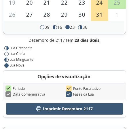
19
20
21
22
23
24
25
26
27
28
29
30
31
1
09
16
23
30
Dezembro de 2117 tem
23 dias úteis
.
Lua Crescente
Lua Cheia
Lua Minguante
Lua Nova
Opções de visualização:
Feriado
Ponto Facultativo
Data Comemorativa
Fases da Lua
Imprimir Dezembro 2117