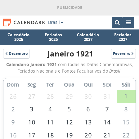
Brasil
Calendário
Feriados
Calendário
Feriados
2026
2026
2027
2027
Janeiro 1921
Dezembro
Fevereiro
1920
1921
Calendário
Calendário Janeiro 1921
com todas as Datas Comemorativas,
de
Feriados Nacionais e Pontos Facultativos do
Brasil
.
Janeiro
Dom
Seg
Ter
Qua
Qui
Sex
Sáb
de
1921
1
26
27
28
29
30
31
2
3
4
5
6
7
8
9
10
11
12
13
14
15
16
17
18
19
20
21
22