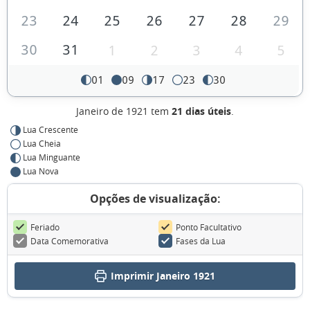
23
24
25
26
27
28
29
30
31
1
2
3
4
5
01
09
17
23
30
Janeiro de 1921 tem
21 dias úteis
.
Lua Crescente
Lua Cheia
Lua Minguante
Lua Nova
Opções de visualização:
Feriado
Ponto Facultativo
Data Comemorativa
Fases da Lua
Imprimir Janeiro 1921