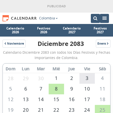
Colombia
Calendario
Festivos
Calendario
Festivos
2026
2026
2027
2027
Diciembre 2083
Noviembre
Enero
2083
2084
Calendario
Calendario Diciembre 2083 con todos los Días Festivos y Fechas
Diciembre
Importantes de Colombia.
2083
Dom
Lun
Mar
Mié
Jue
Vie
Sáb
de
Colombia
1
2
3
4
28
29
30
5
6
7
8
9
10
11
12
13
14
15
16
17
18
19
20
21
22
23
24
25