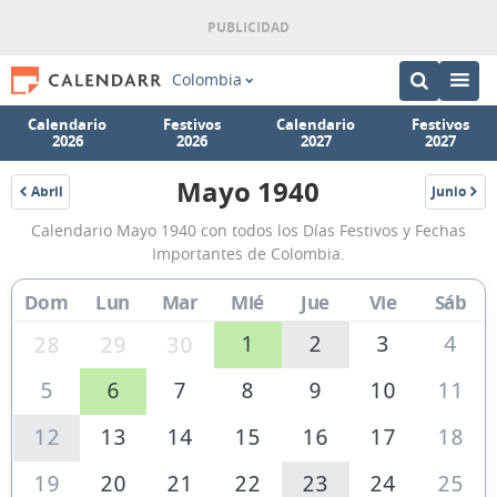
Colombia
Calendario
Festivos
Calendario
Festivos
2026
2026
2027
2027
Mayo 1940
Abril
Junio
1940
1940
Calendario
Calendario Mayo 1940 con todos los Días Festivos y Fechas
Mayo
Importantes de Colombia.
1940
Dom
Lun
Mar
Mié
Jue
Vie
Sáb
de
Colombia
1
2
3
4
28
29
30
5
6
7
8
9
10
11
12
13
14
15
16
17
18
19
20
21
22
23
24
25