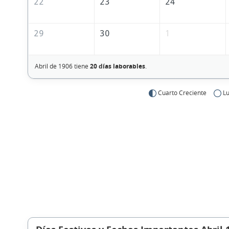
22
23
24
29
30
1
Abril de 1906 tiene
20 días laborables
.
Cuarto Creciente
Lu