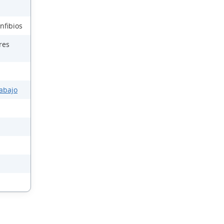
nfibios
res
rabajo