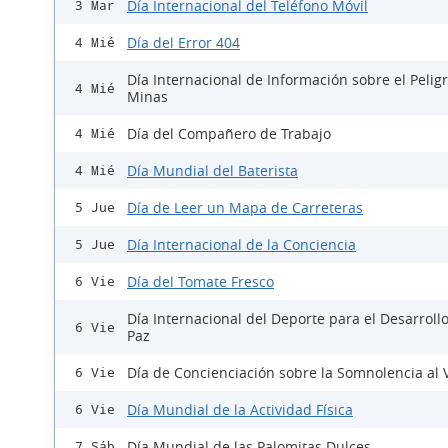
Día Internacional del Teléfono Móvil
3 Mar
Día del Error 404
4 Mié
Día Internacional de Información sobre el Peligr
4 Mié
Minas
Día del Compañero de Trabajo
4 Mié
Día Mundial del Baterista
4 Mié
Día de Leer un Mapa de Carreteras
5 Jue
Día Internacional de la Conciencia
5 Jue
Día del Tomate Fresco
6 Vie
Día Internacional del Deporte para el Desarrollo
6 Vie
Paz
Día de Concienciación sobre la Somnolencia al 
6 Vie
Día Mundial de la Actividad Física
6 Vie
Día Mundial de las Palomitas Dulces
7 Sáb