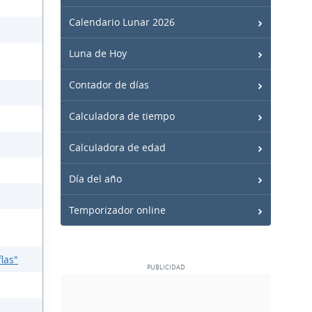
Calendario Lunar 2026
Luna de Hoy
Contador de días
Calculadora de tiempo
Calculadora de edad
Día del año
Temporizador online
las"