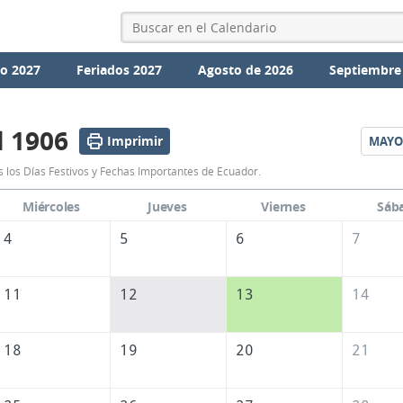
io 2027
Feriados 2027
Agosto de 2026
Septiembre
l 1906
Imprimir
MAYO
Calendario
s los Días Festivos y Fechas Importantes de Ecuador.
Abril
Miércoles
Jueves
Viernes
Sáb
1906
4
5
6
7
de
Ecuador
11
12
13
14
18
19
20
21