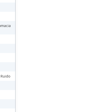
lomacia
l Ruido