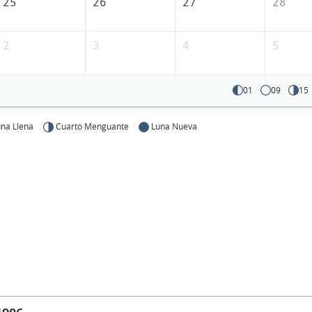
25
26
27
28
2
3
4
5
01
09
15
na Llena
Cuarto Menguante
Luna Nueva