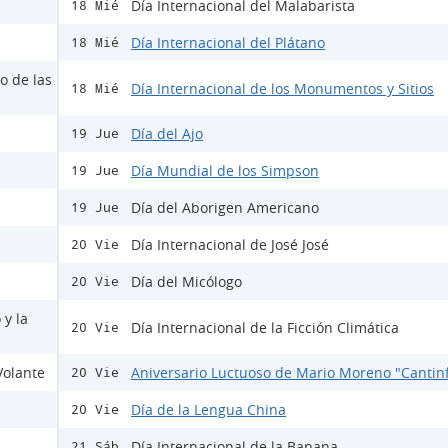
Día Internacional del Malabarista
18 Mié
Día Internacional del Plátano
18 Mié
o de las
Día Internacional de los Monumentos y Sitios
18 Mié
Día del Ajo
19 Jue
Día Mundial de los Simpson
19 Jue
Día del Aborigen Americano
19 Jue
Día Internacional de José José
20 Vie
Día del Micólogo
20 Vie
 y la
Día Internacional de la Ficción Climática
20 Vie
Volante
Aniversario Luctuoso de Mario Moreno "Cantinf
20 Vie
Día de la Lengua China
20 Vie
Día Internacional de la Banana
21 Sáb