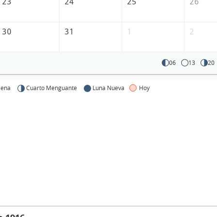
23
24
25
26
30
31
1
2
06
13
20
lena
Cuarto Menguante
Luna Nueva
Hoy