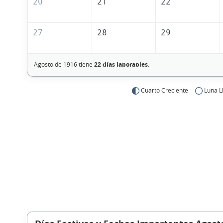
20
21
22
27
28
29
Agosto de 1916 tiene
22 días laborables
.
Cuarto Creciente
Luna L