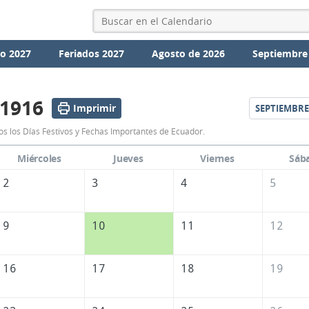
io 2027
Feriados 2027
Agosto de 2026
Septiembre
 1916
Imprimir
SEPTIEMBRE
Calendario
s los Días Festivos y Fechas Importantes de Ecuador.
Agosto
Miércoles
Jueves
Viernes
Sáb
1916
2
3
4
5
de
Ecuador
9
10
11
12
16
17
18
19