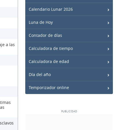
Calendario Lunar 2026
Luna de Hoy
Contador de días
je a las
Calculadora de tiempo
Calculadora de edad
Día del año
Temporizador online
ctimas
las
sclavos