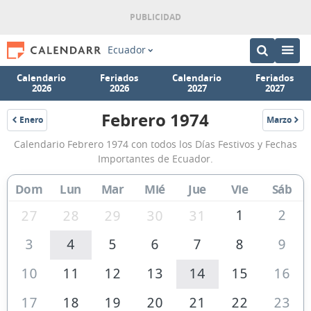
Ecuador
Calendario
Feriados
Calendario
Feriados
2026
2026
2027
2027
Febrero 1974
Enero
Marzo
1974
1974
Calendario
Calendario Febrero 1974 con todos los Días Festivos y Fechas
Febrero
Importantes de Ecuador.
1974
Dom
Lun
Mar
Mié
Jue
Vie
Sáb
de
Ecuador
1
2
27
28
29
30
31
3
4
5
6
7
8
9
10
11
12
13
14
15
16
17
18
19
20
21
22
23