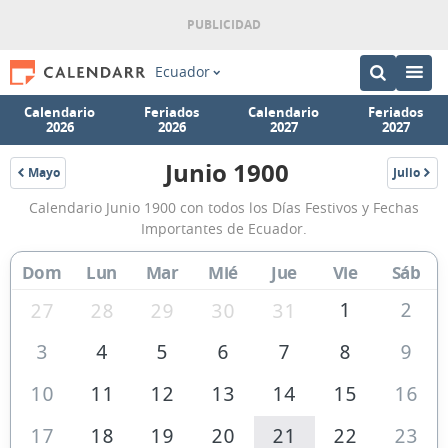
Ecuador
Calendario
Feriados
Calendario
Feriados
2026
2026
2027
2027
Junio 1900
Mayo
Julio
1900
1900
Calendario
Calendario Junio 1900 con todos los Días Festivos y Fechas
Junio
Importantes de Ecuador.
1900
Dom
Lun
Mar
Mié
Jue
Vie
Sáb
de
Ecuador
1
2
27
28
29
30
31
3
4
5
6
7
8
9
10
11
12
13
14
15
16
17
18
19
20
21
22
23