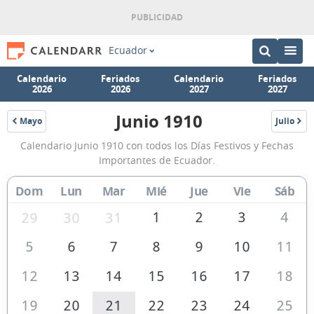
Ecuador
Calendario
Feriados
Calendario
Feriados
2026
2026
2027
2027
Junio 1910
Mayo
Julio
1910
1910
Calendario
Calendario Junio 1910 con todos los Días Festivos y Fechas
Junio
Importantes de Ecuador.
1910
Dom
Lun
Mar
Mié
Jue
Vie
Sáb
de
Ecuador
1
2
3
4
29
30
31
5
6
7
8
9
10
11
12
13
14
15
16
17
18
19
20
21
22
23
24
25