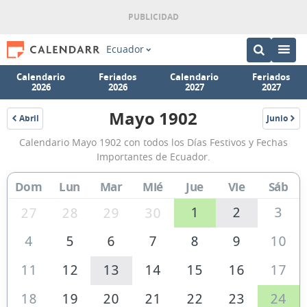
Ecuador
Calendario
Feriados
Calendario
Feriados
2026
2026
2027
2027
Mayo 1902
Abril
Junio
1902
1902
Calendario
Calendario Mayo 1902 con todos los Días Festivos y Fechas
Mayo
Importantes de Ecuador.
1902
Dom
Lun
Mar
Mié
Jue
Vie
Sáb
de
Ecuador
1
2
3
27
28
29
30
4
5
6
7
8
9
10
11
12
13
14
15
16
17
18
19
20
21
22
23
24