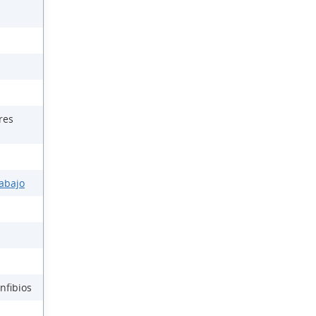
res
rabajo
nfibios