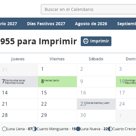
rio 2027
Días Festivos 2027
Agosto de 2026
Septiemb
1955 para Imprimir
Imprimir
Jueves
Viernes
Sábado
Dom
1
2
3
31
7
8
9
10
Día Mundial de las
Viernes Santo
Domingo 
Palomitas Dulces
Resurrecc
14
15
16
17
21
22
23
24
Día de Castilla y León
28
29
30
1
Luna Llena -
07
Cuarto Menguante -
15
Luna Nueva -
22
Cuarto Crecie