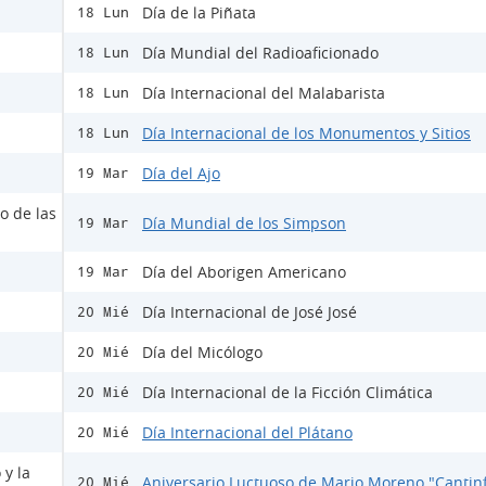
Día de la Piñata
18 Lun
Día Mundial del Radioaficionado
18 Lun
Día Internacional del Malabarista
18 Lun
Día Internacional de los Monumentos y Sitios
18 Lun
Día del Ajo
19 Mar
o de las
Día Mundial de los Simpson
19 Mar
Día del Aborigen Americano
19 Mar
Día Internacional de José José
20 Mié
Día del Micólogo
20 Mié
Día Internacional de la Ficción Climática
20 Mié
Día Internacional del Plátano
20 Mié
 y la
Aniversario Luctuoso de Mario Moreno "Cantinf
20 Mié