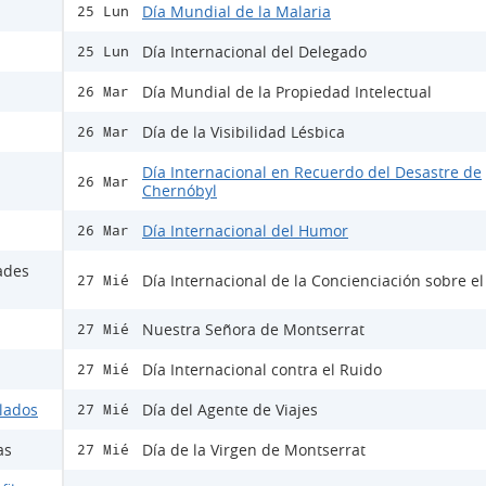
Día Mundial de la Malaria
25 Lun
Día Internacional del Delegado
25 Lun
Día Mundial de la Propiedad Intelectual
26 Mar
Día de la Visibilidad Lésbica
26 Mar
Día Internacional en Recuerdo del Desastre de
26 Mar
Chernóbyl
Día Internacional del Humor
26 Mar
ades
Día Internacional de la Concienciación sobre e
27 Mié
Nuestra Señora de Montserrat
27 Mié
Día Internacional contra el Ruido
27 Mié
ulados
Día del Agente de Viajes
27 Mié
as
Día de la Virgen de Montserrat
27 Mié