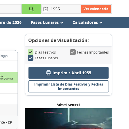
Ver calendario
re de 2026
Fases Lunares
Calculadoras
Opciones de visualización:
Días Festivos
Fechas Importantes
ingo
Fases Lunares
Imprimir Abril 1955
de
ión (Pascua)
Imprimir Lista de Días Festivos y Fechas
Importantes
Advertisement
nte -
29