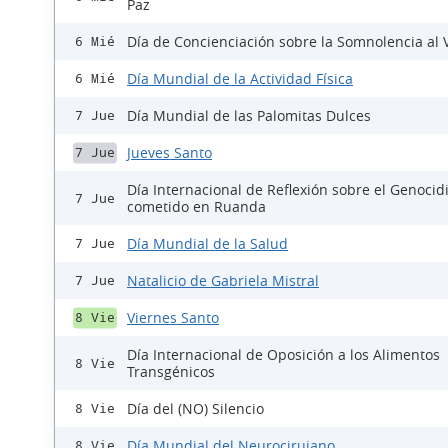
Paz
Día de Concienciación sobre la Somnolencia al 
6 Mié
Día Mundial de la Actividad Física
6 Mié
Día Mundial de las Palomitas Dulces
7 Jue
Jueves Santo
7 Jue
Día Internacional de Reflexión sobre el Genocid
7 Jue
cometido en Ruanda
Día Mundial de la Salud
7 Jue
Natalicio de Gabriela Mistral
7 Jue
Viernes Santo
8 Vie
Día Internacional de Oposición a los Alimentos
8 Vie
Transgénicos
Día del (NO) Silencio
8 Vie
Día Mundial del Neurocirujano
8 Vie