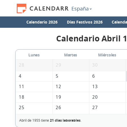
España
Calendario 2026
Días Festivos 2026
Calenda
Calendario Abril 
Lunes
Martes
Miércoles
28
29
30
4
5
6
11
12
13
18
19
20
25
26
27
Abril de 1955 tiene
21 días laborables
.