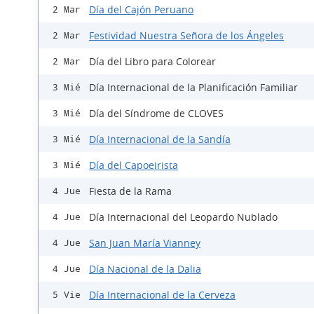
Día del Cajón Peruano
2 Mar
Festividad Nuestra Señora de los Ángeles
2 Mar
Día del Libro para Colorear
2 Mar
Día Internacional de la Planificación Familiar
3 Mié
Día del Síndrome de CLOVES
3 Mié
Día Internacional de la Sandía
3 Mié
Día del Capoeirista
3 Mié
Fiesta de la Rama
4 Jue
Día Internacional del Leopardo Nublado
4 Jue
San Juan María Vianney
4 Jue
Día Nacional de la Dalia
4 Jue
Día Internacional de la Cerveza
5 Vie