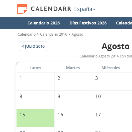
España
Calendario 2026
Días Festivos 2026
Calenda
Calendario
Calendario 2016
Agosto
Agosto
JULIO
2016
Calendario Agosto 2016 con tod
Lunes
Martes
Miércoles
1
2
3
8
9
10
15
16
17