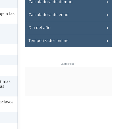
Calculadora de tiempo
je a las
Calculadora de edad
Día del año
Temporizador online
ctimas
las
sclavos