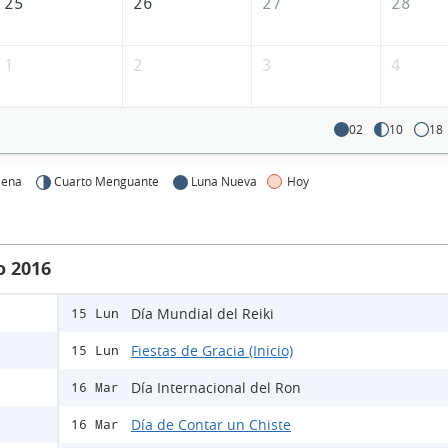
25
26
27
28
1
2
3
4
02
10
18
lena
Cuarto Menguante
Luna Nueva
Hoy
o 2016
Día Mundial del Reiki
15 Lun
Fiestas de Gracia (Inicio)
15 Lun
Día Internacional del Ron
16 Mar
Día de Contar un Chiste
16 Mar