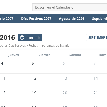
rio 2027
Días Festivos 2027
Agosto de 2026
Septiemb
 2016
Imprimir
SEPTIEMBRE
Calendario
os los Días Festivos y Fechas Importantes de España.
Agosto
Jueves
Viernes
Sábado
Dom
2016
4
5
6
7
de
España
11
12
13
14
18
19
20
21