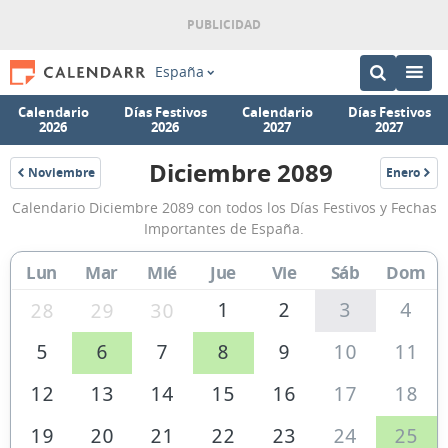
España
Calendario
Días Festivos
Calendario
Días Festivos
2026
2026
2027
2027
Diciembre 2089
Noviembre
Enero
2089
2090
Calendario
Calendario Diciembre 2089 con todos los Días Festivos y Fechas
Diciembre
Importantes de España.
2089
Lun
Mar
Mié
Jue
Vie
Sáb
Dom
de
España
1
2
3
4
28
29
30
5
6
7
8
9
10
11
12
13
14
15
16
17
18
19
20
21
22
23
24
25