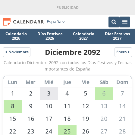
España
Calendario
Días Festivos
Calendario
Días Festivos
2026
2026
2027
2027
Diciembre 2092
Noviembre
Enero
2092
2093
Calendario
Calendario Diciembre 2092 con todos los Días Festivos y Fechas
Diciembre
Importantes de España.
2092
Lun
Mar
Mié
Jue
Vie
Sáb
Dom
de
España
1
2
3
4
5
6
7
8
9
10
11
12
13
14
15
16
17
18
19
20
21
22
23
24
25
26
27
28