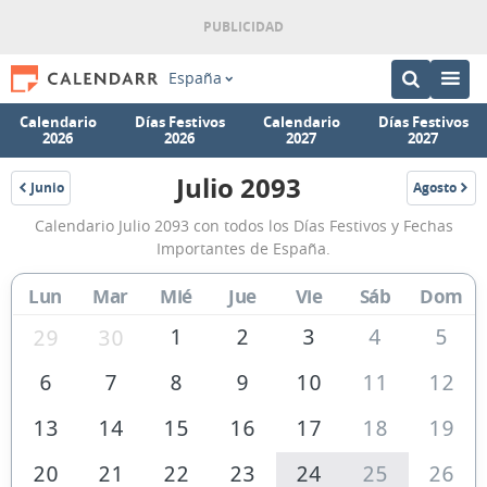
España
Calendario
Días Festivos
Calendario
Días Festivos
2026
2026
2027
2027
Julio 2093
Junio
Agosto
2093
2093
Calendario
Calendario Julio 2093 con todos los Días Festivos y Fechas
Julio
Importantes de España.
2093
Lun
Mar
Mié
Jue
Vie
Sáb
Dom
de
España
1
2
3
4
5
29
30
6
7
8
9
10
11
12
13
14
15
16
17
18
19
20
21
22
23
24
25
26