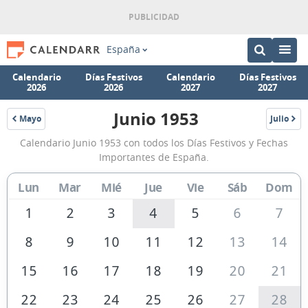
España
Calendario
Días Festivos
Calendario
Días Festivos
2026
2026
2027
2027
Junio 1953
Mayo
Julio
1953
1953
Calendario
Calendario Junio 1953 con todos los Días Festivos y Fechas
Junio
Importantes de España.
1953
Lun
Mar
Mié
Jue
Vie
Sáb
Dom
de
España
1
2
3
4
5
6
7
8
9
10
11
12
13
14
15
16
17
18
19
20
21
22
23
24
25
26
27
28