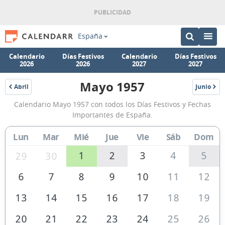
España
Calendario
Días Festivos
Calendario
Días Festivos
2026
2026
2027
2027
Mayo 1957
Abril
Junio
1957
1957
Calendario
Calendario Mayo 1957 con todos los Días Festivos y Fechas
Mayo
Importantes de España.
1957
Lun
Mar
Mié
Jue
Vie
Sáb
Dom
de
España
1
2
3
4
5
29
30
6
7
8
9
10
11
12
13
14
15
16
17
18
19
20
21
22
23
24
25
26