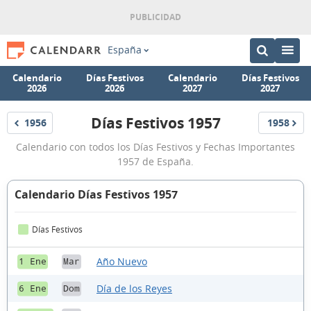
España
Calendario
Días Festivos
Calendario
Días Festivos
2026
2026
2027
2027
Días Festivos 1957
1956
1958
Festivos
Festivos
Días
Calendario con todos los Días Festivos y Fechas Importantes
Festivos
1957 de España.
1957
Calendario Días Festivos 1957
Días Festivos
Año Nuevo
1 Ene
Mar
Día de los Reyes
6 Ene
Dom