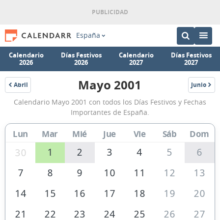
España
Calendario
Días Festivos
Calendario
Días Festivos
2026
2026
2027
2027
Mayo 2001
Abril
Junio
2001
2001
Calendario
Calendario Mayo 2001 con todos los Días Festivos y Fechas
Mayo
Importantes de España.
2001
Lun
Mar
Mié
Jue
Vie
Sáb
Dom
de
España
1
2
3
4
5
6
30
7
8
9
10
11
12
13
14
15
16
17
18
19
20
21
22
23
24
25
26
27