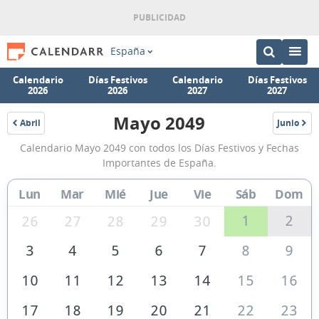
España
Calendario
Días Festivos
Calendario
Días Festivos
2026
2026
2027
2027
Mayo 2049
Abril
Junio
2049
2049
Calendario
Calendario Mayo 2049 con todos los Días Festivos y Fechas
Mayo
Importantes de España.
2049
Lun
Mar
Mié
Jue
Vie
Sáb
Dom
de
España
1
2
26
27
28
29
30
3
4
5
6
7
8
9
10
11
12
13
14
15
16
17
18
19
20
21
22
23