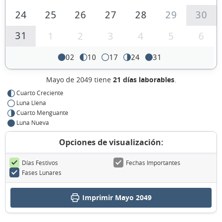
24
25
26
27
28
29
30
31
1
2
3
4
5
6
02
10
17
24
31
Mayo de 2049 tiene
21 días laborables
.
Cuarto Creciente
Luna Llena
Cuarto Menguante
Luna Nueva
Opciones de visualización:
Días Festivos
Fechas Importantes
Fases Lunares
Imprimir Mayo 2049